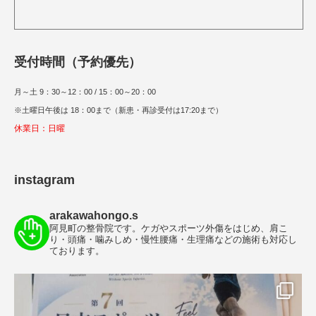
受付時間（予約優先）
月～土 9：30～12：00 / 15：00～20：00
※土曜日午後は 18：00まで（新患・再診受付は17:20まで）
休業日：日曜
instagram
arakawahongo.s
阿見町の整骨院です。ケガやスポーツ外傷をはじめ、肩こ
り・頭痛・噛みしめ・慢性腰痛・生理痛などの施術も対応し
ております。