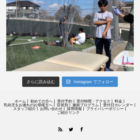
さらに読み込む
Instagram でフォロー
ホーム
初めての方へ
受付予約
受付時間・アクセス
料金
乳幼児をお連れのお母様方へ
症状別
施術プログラム
受付日カレンダー
スタッフ紹介
お問い合わせ
採用情報
プライバシーポリシー
ご紹介リンク
RSS
Twitter
Facebook