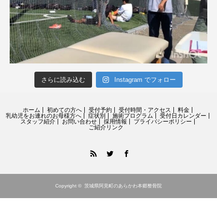
さらに読み込む
Instagram でフォロー
ホーム
初めての方へ
受付予約
受付時間・アクセス
料金
乳幼児をお連れのお母様方へ
症状別
施術プログラム
受付日カレンダー
スタッフ紹介
お問い合わせ
採用情報
プライバシーポリシー
ご紹介リンク
RSS
Twitter
Facebook
Copyright ©
茨城県阿見町のあらかわ本郷整骨院