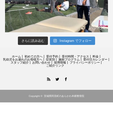
さらに読み込む
Instagram でフォロー
ホーム
初めての方へ
受付予約
受付時間・アクセス
料金
乳幼児をお連れのお母様方へ
症状別
施術プログラム
受付日カレンダー
スタッフ紹介
お問い合わせ
採用情報
プライバシーポリシー
ご紹介リンク
RSS
Twitter
Facebook
Copyright ©
茨城県阿見町のあらかわ本郷整骨院