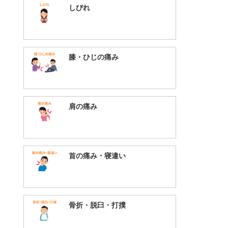
しびれ
膝・ひじの痛み
肩の痛み
首の痛み・寝違い
骨折・脱臼・打撲