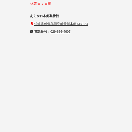
休業日：日曜
あらかわ本郷整骨院
茨城県稲敷郡阿見町荒川本郷1339-84
電話番号
：
029-886-4607