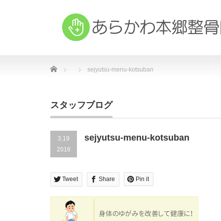
Home
sejyutsu-menu-kotsuban
スタッフブログ
sejyutsu-menu-kotsuban
3.19
2016
Tweet
Share
Pin it