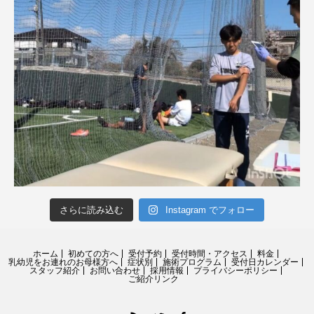
さらに読み込む
Instagram でフォロー
ホーム
初めての方へ
受付予約
受付時間・アクセス
料金
乳幼児をお連れのお母様方へ
症状別
施術プログラム
受付日カレンダー
スタッフ紹介
お問い合わせ
採用情報
プライバシーポリシー
ご紹介リンク
RSS
Twitter
Facebook