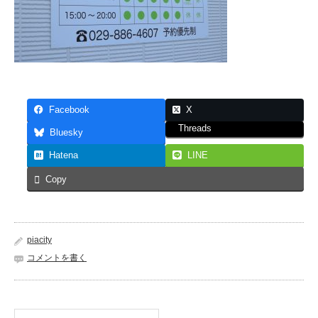
Facebook
X
Threads
Bluesky
Hatena
LINE
Copy
piacity
コメントを書く