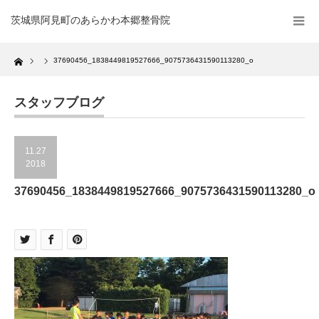
茨城県阿見町のあらかわ本郷整骨院
Home
37690456_1838449819527666_9075736431590113280_o
スタッフブログ
11.27
2018
37690456_1838449819527666_9075736431590113280_o