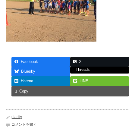
Facebook
X
Threads
Bluesky
Hatena
LINE
Copy
piacity
コメントを書く