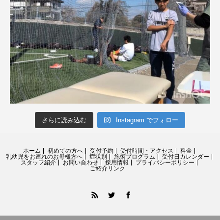
さらに読み込む
Instagram でフォロー
ホーム
初めての方へ
受付予約
受付時間・アクセス
料金
乳幼児をお連れのお母様方へ
症状別
施術プログラム
受付日カレンダー
スタッフ紹介
お問い合わせ
採用情報
プライバシーポリシー
ご紹介リンク
RSS
Twitter
Facebook